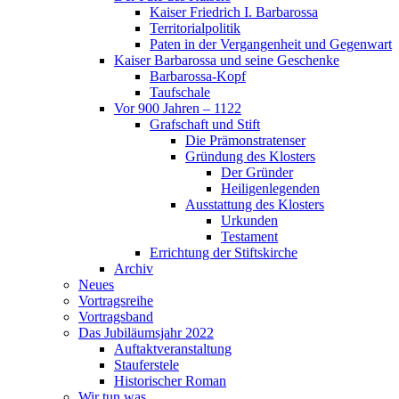
Kaiser Friedrich I. Barbarossa
Territorialpolitik
Paten in der Vergangenheit und Gegenwart
Kaiser Barbarossa und seine Geschenke
Barbarossa-Kopf
Taufschale
Vor 900 Jahren – 1122
Grafschaft und Stift
Die Prämonstratenser
Gründung des Klosters
Der Gründer
Heiligenlegenden
Ausstattung des Klosters
Urkunden
Testament
Errichtung der Stiftskirche
Archiv
Neues
Vortragsreihe
Vortragsband
Das Jubiläumsjahr 2022
Auftaktveranstaltung
Stauferstele
Historischer Roman
Wir tun was