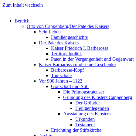
Zum Inhalt wechseln
Bereich
Otto von Cappenberg/Der Pate des Kaisers
Sein Leben
Familiengeschichte
Der Pate des Kaisers
Kaiser Friedrich I. Barbarossa
Territorialpolitik
Paten in der Vergangenheit und Gegenwart
Kaiser Barbarossa und seine Geschenke
Barbarossa-Kopf
Taufschale
Vor 900 Jahren – 1122
Grafschaft und Stift
Die Prämonstratenser
Gründung des Klosters Cappenberg
Der Gründer
Heiligenlegenden
Ausstattung des Klosters
Urkunden
Testament
Errichtung der Stiftskirche
Archiv