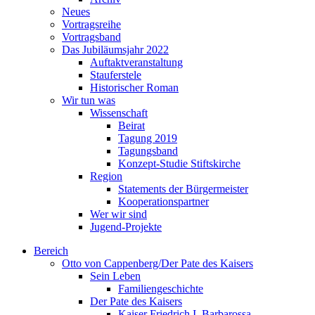
Neues
Vortragsreihe
Vortragsband
Das Jubiläumsjahr 2022
Auftaktveranstaltung
Stauferstele
Historischer Roman
Wir tun was
Wissenschaft
Beirat
Tagung 2019
Tagungsband
Konzept-Studie Stiftskirche
Region
Statements der Bürgermeister
Kooperationspartner
Wer wir sind
Jugend-Projekte
Bereich
Otto von Cappenberg/Der Pate des Kaisers
Sein Leben
Familiengeschichte
Der Pate des Kaisers
Kaiser Friedrich I. Barbarossa