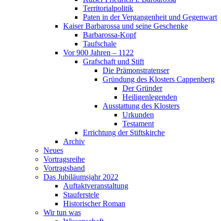
Territorialpolitik
Paten in der Vergangenheit und Gegenwart
Kaiser Barbarossa und seine Geschenke
Barbarossa-Kopf
Taufschale
Vor 900 Jahren – 1122
Grafschaft und Stift
Die Prämonstratenser
Gründung des Klosters Cappenberg
Der Gründer
Heiligenlegenden
Ausstattung des Klosters
Urkunden
Testament
Errichtung der Stiftskirche
Archiv
Neues
Vortragsreihe
Vortragsband
Das Jubiläumsjahr 2022
Auftaktveranstaltung
Stauferstele
Historischer Roman
Wir tun was