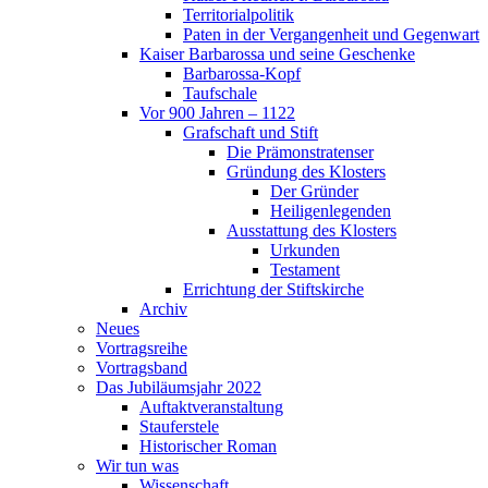
Territorialpolitik
Paten in der Vergangenheit und Gegenwart
Kaiser Barbarossa und seine Geschenke
Barbarossa-Kopf
Taufschale
Vor 900 Jahren – 1122
Grafschaft und Stift
Die Prämonstratenser
Gründung des Klosters
Der Gründer
Heiligenlegenden
Ausstattung des Klosters
Urkunden
Testament
Errichtung der Stiftskirche
Archiv
Neues
Vortragsreihe
Vortragsband
Das Jubiläumsjahr 2022
Auftaktveranstaltung
Stauferstele
Historischer Roman
Wir tun was
Wissenschaft