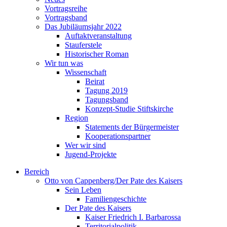
Vortragsreihe
Vortragsband
Das Jubiläumsjahr 2022
Auftaktveranstaltung
Stauferstele
Historischer Roman
Wir tun was
Wissenschaft
Beirat
Tagung 2019
Tagungsband
Konzept-Studie Stiftskirche
Region
Statements der Bürgermeister
Kooperationspartner
Wer wir sind
Jugend-Projekte
Bereich
Otto von Cappenberg/Der Pate des Kaisers
Sein Leben
Familiengeschichte
Der Pate des Kaisers
Kaiser Friedrich I. Barbarossa
Territorialpolitik