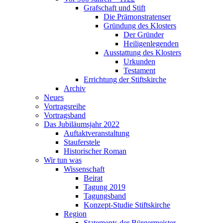
Grafschaft und Stift
Die Prämonstratenser
Gründung des Klosters
Der Gründer
Heiligenlegenden
Ausstattung des Klosters
Urkunden
Testament
Errichtung der Stiftskirche
Archiv
Neues
Vortragsreihe
Vortragsband
Das Jubiläumsjahr 2022
Auftaktveranstaltung
Stauferstele
Historischer Roman
Wir tun was
Wissenschaft
Beirat
Tagung 2019
Tagungsband
Konzept-Studie Stiftskirche
Region
Statements der Bürgermeister