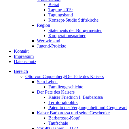
Beirat
Tagung 2019
Tagungsband
Konzept-Studie Stiftskirche
Region
Statements der Bürgermeister
Kooperationspartner
Wer wir sind
Jugend-Projekte
Kontakt
Impressum
Datenschutz
Bereich
Otto von Cappenberg/Der Pate des Kaisers
Sein Leben
Familiengeschichte
Der Pate des Kaisers
Kaiser Friedrich I. Barbarossa
Territorialpolitik
Paten in der Vergangenheit und Gegenwart
Kaiser Barbarossa und seine Geschenke
Barbarossa-Kopf
Taufschale
Vor 900 Jahren – 1122