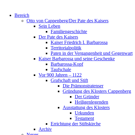
Zum
Inhalt
Bereich
wechseln
Otto von Cappenberg/Der Pate des Kaisers
Sein Leben
Familiengeschichte
Der Pate des Kaisers
Kaiser Friedrich I. Barbarossa
Territorialpolitik
Paten in der Vergangenheit und Gegenwart
Kaiser Barbarossa und seine Geschenke
Barbarossa-Kopf
Taufschale
Vor 900 Jahren – 1122
Grafschaft und Stift
Die Prämonstratenser
Gründung des Klosters Cappenberg
Der Gründer
Heiligenlegenden
Ausstattung des Klosters
Urkunden
Testament
Errichtung der Stiftskirche
Archiv
Neues