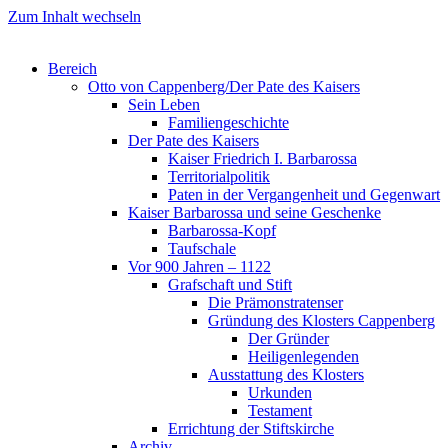
Zum Inhalt wechseln
Bereich
Otto von Cappenberg/Der Pate des Kaisers
Sein Leben
Familiengeschichte
Der Pate des Kaisers
Kaiser Friedrich I. Barbarossa
Territorialpolitik
Paten in der Vergangenheit und Gegenwart
Kaiser Barbarossa und seine Geschenke
Barbarossa-Kopf
Taufschale
Vor 900 Jahren – 1122
Grafschaft und Stift
Die Prämonstratenser
Gründung des Klosters Cappenberg
Der Gründer
Heiligenlegenden
Ausstattung des Klosters
Urkunden
Testament
Errichtung der Stiftskirche
Archiv