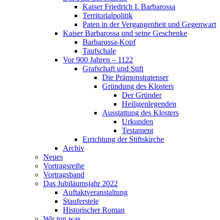
Kaiser Friedrich I. Barbarossa
Territorialpolitik
Paten in der Vergangenheit und Gegenwart
Kaiser Barbarossa und seine Geschenke
Barbarossa-Kopf
Taufschale
Vor 900 Jahren – 1122
Grafschaft und Stift
Die Prämonstratenser
Gründung des Klosters
Der Gründer
Heiligenlegenden
Ausstattung des Klosters
Urkunden
Testament
Errichtung der Stiftskirche
Archiv
Neues
Vortragsreihe
Vortragsband
Das Jubiläumsjahr 2022
Auftaktveranstaltung
Stauferstele
Historischer Roman
Wir tun was