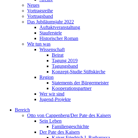
Neues
Vortragsreihe
Vortragsband
Das Jubiläumsjahr 2022
Auftaktveranstaltung
Stauferstele
Historischer Roman
Wir tun was
Wissenschaft
Beirat
Tagung 2019
Tagungsband
Konzept-Studie Stiftskirche
Region
Statements der Bürgermeister
Kooperationspartner
Wer wir sind
Jugend-Projekte
Bereich
Otto von Cappenberg/Der Pate des Kaisers
Sein Leben
Familiengeschichte
Der Pate des Kaisers
Kaiser Friedrich I. Barbarossa