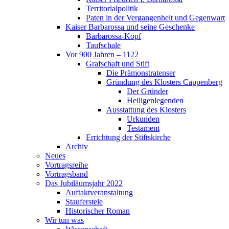
Territorialpolitik
Paten in der Vergangenheit und Gegenwart
Kaiser Barbarossa und seine Geschenke
Barbarossa-Kopf
Taufschale
Vor 900 Jahren – 1122
Grafschaft und Stift
Die Prämonstratenser
Gründung des Klosters Cappenberg
Der Gründer
Heiligenlegenden
Ausstattung des Klosters
Urkunden
Testament
Errichtung der Stiftskirche
Archiv
Neues
Vortragsreihe
Vortragsband
Das Jubiläumsjahr 2022
Auftaktveranstaltung
Stauferstele
Historischer Roman
Wir tun was